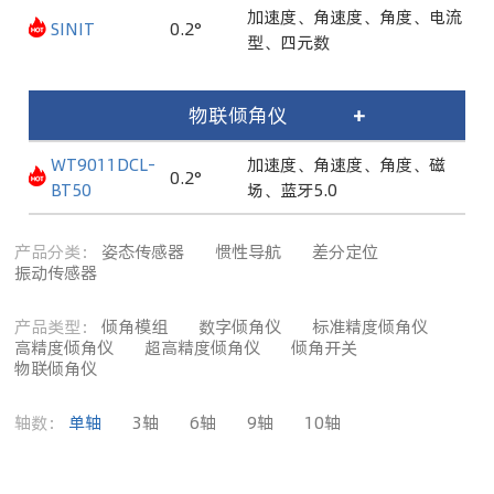
加速度、角速度、角度、电流
SINIT
0.2°
型、四元数
物联倾角仪
+
WT9011DCL-
加速度、角速度、角度、磁
0.2°
BT50
场、蓝牙5.0
产品分类：
姿态传感器
惯性导航
差分定位
振动传感器
产品类型：
倾角模组
数字倾角仪
标准精度倾角仪
高精度倾角仪
超高精度倾角仪
倾角开关
物联倾角仪
轴数：
单轴
3轴
6轴
9轴
10轴