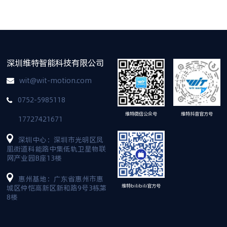
深圳维特智能科技有限公司
wit@wit-motion.com
0752-5985118
维特抖音官方号
维特微信公众号
17727421671
深圳中心：深圳市光明区凤
凰街道科能路中集低轨卫星物联
网产业园B座13楼
惠州基地：广东省惠州市惠
维特bilibili官方号
城区仲恺高新区新和路9号3栋第
8楼