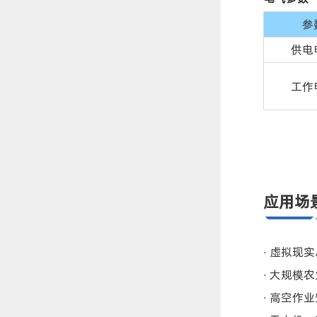
参
供电
工作
应用场
· 虚拟现
· 大规模
· 高空作