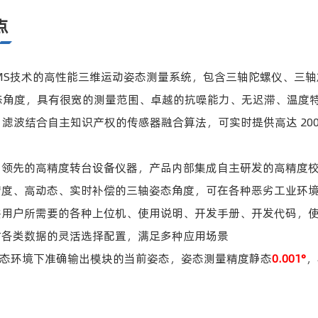
点
MEMS技术的高性能三维运动姿态测量系统，包含三轴陀螺仪、三
态角度，具有很宽的测量范围、卓越的抗噪能力、无迟滞、温度
man 滤波结合自主知识产权的传感器融合算法，可实时提供高达 2
国内领先的高精度转台设备仪器，产品内部集成自主研发的高精度
高精度、高动态、实时补偿的三轴姿态角度，可在各种恶劣工业环
提供用户所需要的各种上位机、使用说明、开发手册、开发代码，
过对各类数据的灵活选择配置，满足多种应用场景
在动态环境下准确输出模块的当前姿态，姿态测量精度静态
0.001°
，