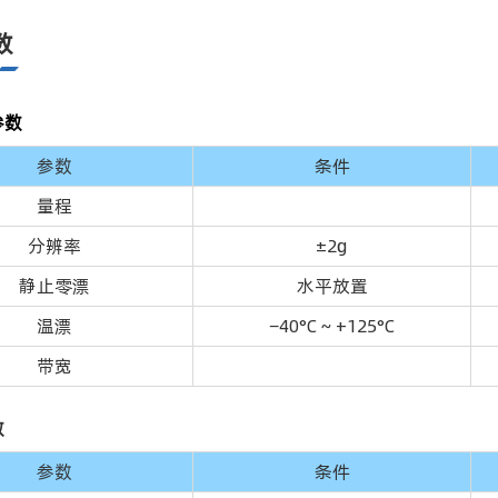
数
参数
参数
条件
量程
分辨率
±2g
静止零漂
水平放置
温漂
40°C ~ +125°C
−
带宽
数
参数
条件