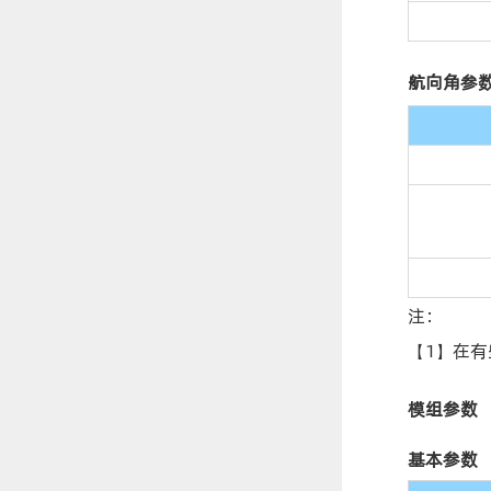
航向角参
注：
【1】在
模组参数
基本参数