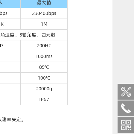
认
最大值
bps
230400bps
0K
1M
轴角速度、3轴角度、四元数
Hz
200Hz
1000ms
85℃
100
℃
20000g
IP67
取速率决定。