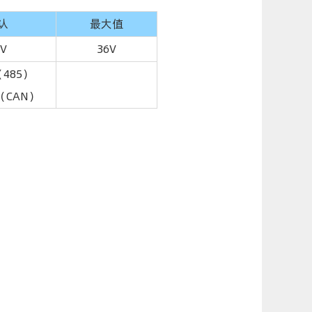
认
最大值
2V
36V
（485）
A（CAN）