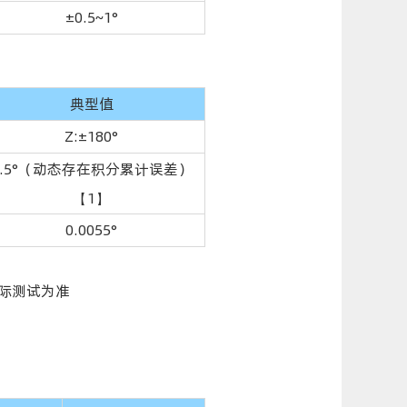
±0.5~1°
典型值
Z:±180°
0.5°（动态存在积分累计误差）
【1】
0.0055°
际测试为准