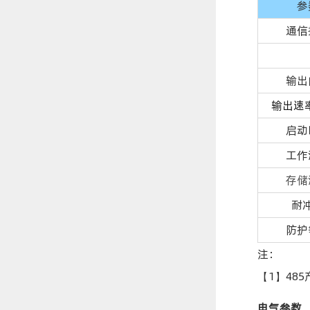
参
通信
输出
输出速
启动
工作
存储
耐
防护
注：
【1】48
电气参数