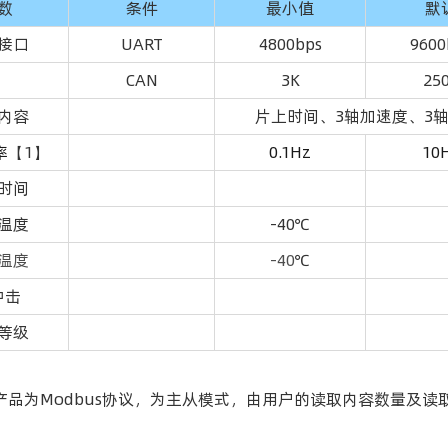
数
条件
最小值
默
接口
UART
4800bps
9600
CAN
3K
25
内容
片上时间、3轴加速度、3
率
【1】
0.1Hz
10
时间
温度
-40℃
温度
-40
℃
冲击
等级
5产品为Modbus协议，为主从模式，由用户的读取内容数量及读