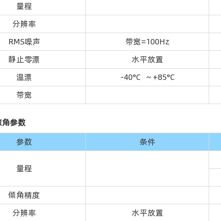
量程
分辨率
RMS噪声
带宽=100Hz
静止零漂
水平放置
温漂
-40°C ~ +85°C
带宽
滚角参数
参数
条件
量程
倾角精度
分辨率
水平放置