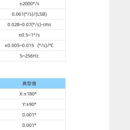
±2000°/s
0.061(°/s)/(LSB)
0.028~0.07(°/s)-rms
±0.5~1°/s
±0.005~0.015 (°/s)/℃
5~256Hz
典型值
X:±180°
Y:±90°
0.001°
0.001°