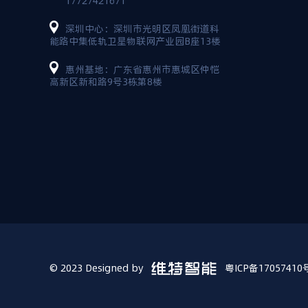
17727421671
深圳中心：深圳市光明区凤凰街道科
能路中集低轨卫星物联网产业园B座13楼
惠州基地：广东省惠州市惠城区仲恺
高新区新和路9号3栋第8楼
© 2023 Designed by
粤ICP备17057410