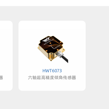
HWT6073
器
六轴超高精度倾角传感器