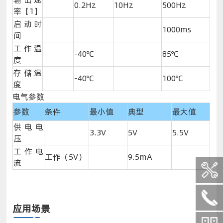
0.2Hz
10Hz
500Hz
率【1】
启动时
1000ms
间
工作温
-40℃
85℃
度
存储温
-40℃
100℃
度
电气参数
参数
条件
最小值
典型
最大值
供电电
3.3V
5V
5.5V
压
工作电
工作（5V）
9.5mA
流
应用场景