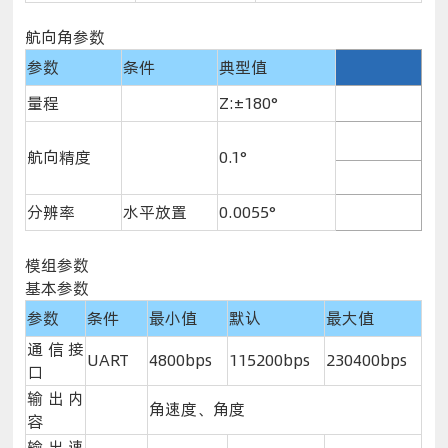
航向角参数
参数
条件
典型值
量程
Z:±180°
航向精度
0.1°
分辨率
水平放置
0.0055°
模组参数
基本参数
参数
条件
最小值
默认
最大值
通信接
UART
4800bps
115200bps
230400bps
口
输出内
角速度、角度
容
输出速