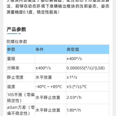
3.模块内部集成了姿态解算器，配合动态卡尔曼滤波算
法，能够在动态环境下准确输出模块的当前姿态，姿态
测量精度0.1度，稳定性极高！
产品参数
陀螺仪参数
参数
条件
典型值
量程
±400°/s
分辨率
±400°/s
0.000055(°/s)/(LSB)
静止零漂
水平放置
±1°/s
温漂
-40°C ~ +85°C
±5 (°/s)/℃
10S平滑（零偏
水平静止放置
2.03°/h
稳定性）
allan方差（零
水平静止放置
1.80°/h
偏不稳定性）