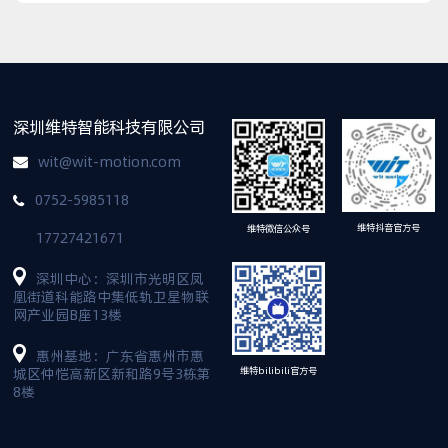
深圳维特智能科技有限公司
wit@wit-motion.com
0752-5985118
维特抖音官方号
维特微信公众号
17727421671
深圳中心：深圳市光明区凤
凰街道科能路中集低轨卫星物联
网产业园B座13楼
惠州基地：广东省惠州市惠
维特bilibili官方号
城区仲恺高新区新和路9号3栋第
8楼