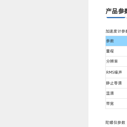
产品参
加速度计参
参数
量程
分辨率
RMS噪声
静止零漂
温漂
带宽
陀螺仪参数