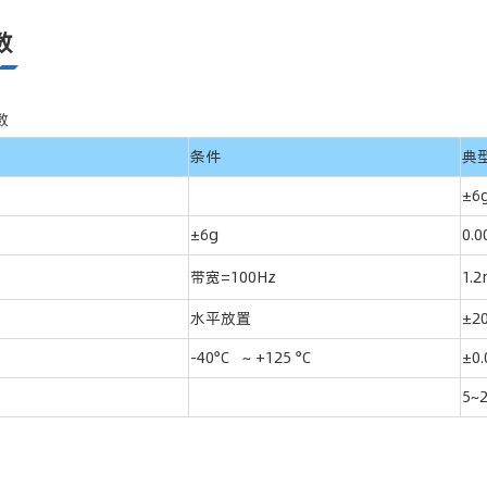
数
数
条件
典
±6
±6g
0.0
带宽=100Hz
1.
水平放置
±2
-40°C ~ +125 °C
±0
5~