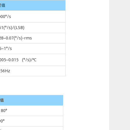
型值
00°/s
61(°/s)/(LSB)
28~0.07(°/s)-rms
5~1°/s
005~0.015 (°/s)/℃
256Hz
值
180°
90°