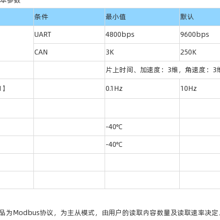
基本参数
条件
最小值
默认
UART
4800bps
9600bps
CAN
3K
250K
片上时间、加速度：3维，角速度：3
1】
0.1Hz
10Hz
-40℃
-40℃
5产品为Modbus协议，为主从模式，由用户的读取内容数量及读取速率决定