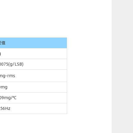
型值
g
0075(g/LSB)
2mg-rms
0mg
.09mg/℃
256Hz