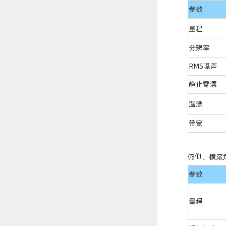
参数
量程
分辨率
RMS噪声
静止零漂
温漂
带宽
俯仰、横滚
参数
量程