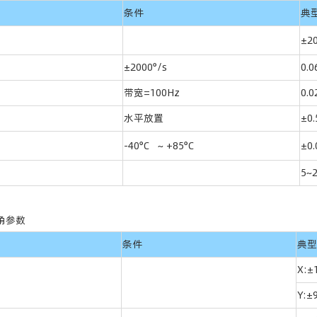
条件
典
±20
±2000°/s
0.0
带宽=100Hz
0.0
水平放置
±0.
-40°C ~ +85°C
±0.
5~
角参数
条件
典型
X:±
Y:±