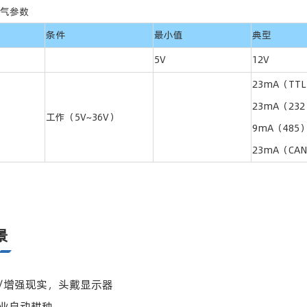
气参数
条件
最小值
典型
5V
12V
23mA（TT
23mA（23
工作（5V~36V）
9mA（485
23mA（CA
景
实/增强现实，头戴显示器
农业自动耕种