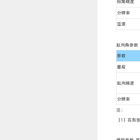
倾角精度
分辨率
温漂
航向角参数
参数
量程
航向精度
分辨率
注：
【1】在有