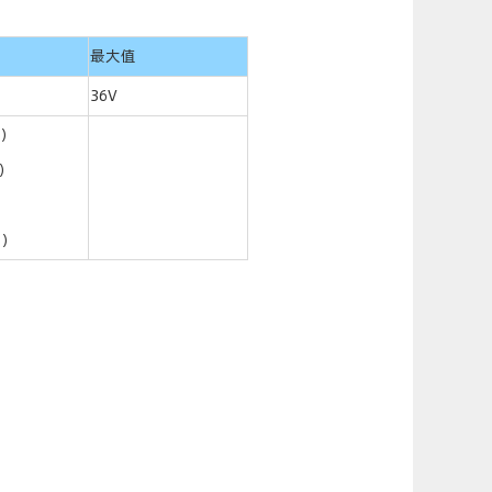
最大值
36V
L）
2）
）
N）