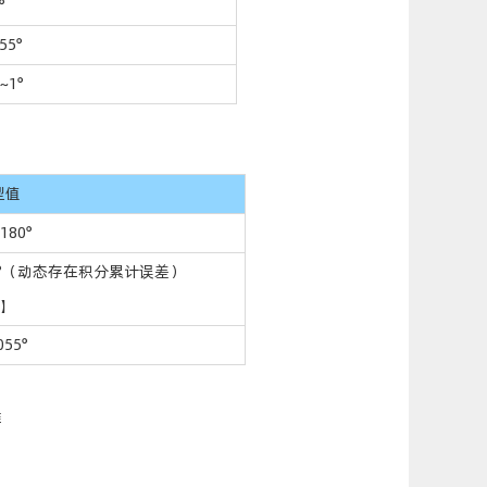
°
55°
5~1°
型值
180°
.5°（动态存在积分累计误差）
1】
055°
准