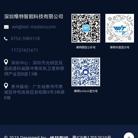
深圳维特智能科技有限公司
wit@wit-motion.com
0752-5985118
维特抖音官方号
维特微信公众号
17727421671
深圳中心：深圳市光明区凤
凰街道科能路中集低轨卫星物联
网产业园B座13楼
惠州基地：广东省惠州市惠
维特bilibili官方号
城区仲恺高新区新和路9号3栋第
8楼
© 2023 Designed by
粤ICP备17057410号